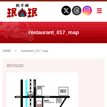
メ
restaurant_017_map
HOME
restaurant_017_map
2017/11/22