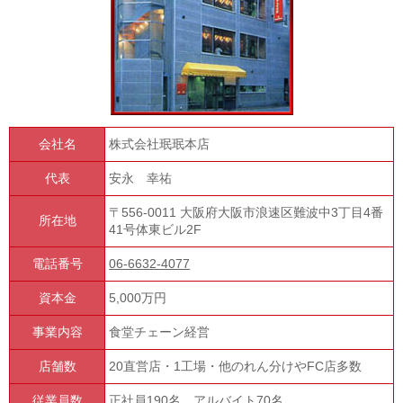
会社名
株式会社珉珉本店
代表
安永 幸祐
〒556-0011 大阪府大阪市浪速区難波中3丁目4番
所在地
41号体東ビル2F
電話番号
06-6632-4077
資本金
5,000万円
事業内容
食堂チェーン経営
店舗数
20直営店・1工場・他のれん分けやFC店多数
従業員数
正社員190名、アルバイト70名