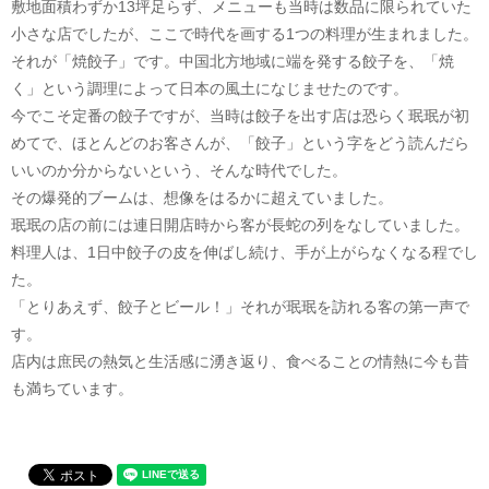
敷地面積わずか13坪足らず、メニューも当時は数品に限られていた
小さな店でしたが、ここで時代を画する1つの料理が生まれました。
それが「焼餃子」です。中国北方地域に端を発する餃子を、「焼
く」という調理によって日本の風土になじませたのです。
今でこそ定番の餃子ですが、当時は餃子を出す店は恐らく珉珉が初
めてで、ほとんどのお客さんが、「餃子」という字をどう読んだら
いいのか分からないという、そんな時代でした。
その爆発的ブームは、想像をはるかに超えていました。
珉珉の店の前には連日開店時から客が長蛇の列をなしていました。
料理人は、1日中餃子の皮を伸ばし続け、手が上がらなくなる程でし
た。
「とりあえず、餃子とビール！」それが珉珉を訪れる客の第一声で
す。
店内は庶民の熱気と生活感に湧き返り、食べることの情熱に今も昔
も満ちています。