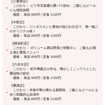
【八重洲店】
こだわり： ピリ辛豆板醤の豚バラ炒め、ご飯にもビール
にも相性抜群
価格： 単品
880
円
/
定食
1130
円
【中野店】
こだわり：ジンギスカンと豚肉の塩だれ仕立て、唯一無二
のオリジナル味！
価格： 単品
900
円
/
定食
1150
円
【錦糸町店】
こだわり： ボリューム満点野菜と特製タレ、ご飯もお酒
も進む看板メニュー
価格： 単品
800
円
/
定食
1050
円
【六本木店】
こだわり： 町中華親父が作る、懐かしくこってりとした
醤油味の炒め
価格： 単品
900
円
/
定食
1150
円
【豊洲店】
こだわり：本格中華の痺れる麻辣味、ご飯にもビールにも
合う刺激的な自信作
価格： 単品
890
円
/
定食
1140
円