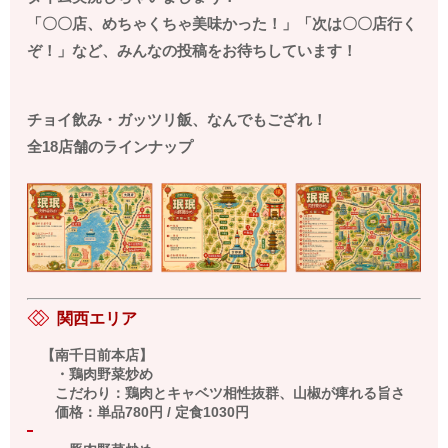
「〇〇店、めちゃくちゃ美味かった！」「次は〇〇店行く
ぞ！」など、みんなの投稿をお待ちしています！
チョイ飲み・ガッツリ飯、なんでもござれ！
全
18
店舗のラインナップ
関西エリア
【南千日前本店】
・鶏肉野菜炒め
こだわり：鶏肉とキャベツ相性抜群、山椒が痺れる旨さ
価格：単品
780
円
/
定食
1030
円