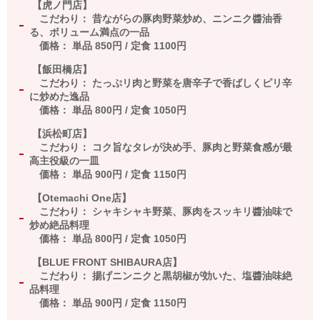
【虎ノ門店】
こだわり： 昔ながらの豚肉野菜炒め、ニンニク醬油香
る、ボリューム満点の一品
価格： 単品
850
円
/
定食
1100
円
【飯田橋店】
こだわり： たっぷリ肉と野菜を唐辛子で香ばしくピリ辛
に炒めた逸品
価格： 単品
800
円
/
定食
1050
円
【浜松町店】
こだわり： コク旨なタレが決め手、豚肉と野菜食感が最
高主役級の一皿
価格： 単品
900
円
/
定食
1150
円
【
Otemachi One
店】
こだわり： シャキシャキ野菜、豚肉をスッキリ醬油味で
炒め絶品料理
価格： 単品
800
円
/
定食
1050
円
【
BLUE FRONT SHIBAURA
店】
こだわり： 揚げニンニクと黒胡椒が効いた、塩醬油味絶
品料理
価格： 単品
900
円
/
定食
1150
円