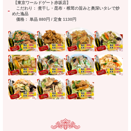
【東京ワールドゲート赤坂店】
こだわり： 煮干し・昆布・椎茸の旨みと奥深いタレで炒
めた逸品
価格： 単品
880
円
/
定食
1130
円