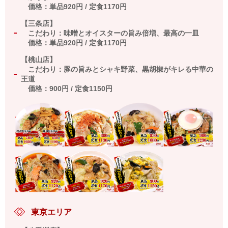
価格：単品
920
円
/
定食
1170
円
【三条店】
こだわり：味噌とオイスターの旨み倍増、最高の一皿
価格：単品
920
円
/
定食
1170
円
【桃山店】
こだわり：豚の旨みとシャキ野菜、黒胡椒がキレる中華の
王道
価格：
900
円
/
定食
1150
円
東京エリア