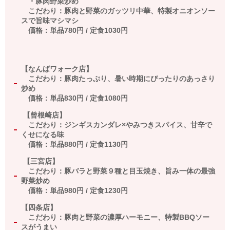
・豚肉野菜炒め
こだわり：豚肉と野菜のガッツリ中華、特製オニオンソー
スで旨味マシマシ
価格：単品780円 / 定食1030円
【なんばワォーク店】
こだわり：豚肉たっぷり
、
暑い時期にぴったりのあっさり
炒め
価格：単品
830
円
/
定食
1080
円
【曾根崎店】
こだわり：ジンギスカンダレ×やみつきスパイス、甘辛で
くせになる味
価格：単品
880
円
/
定食
1130
円
【三宮店】
こだわり：豚バラと野菜９種と目玉焼き、旨み一体の最強
野菜炒め
価格：単品
980
円 / 定食
1230
円
【四条店】
こだわり：豚肉と野菜の濃厚ハーモニー、特製
BBQ
ソー
スがうまい