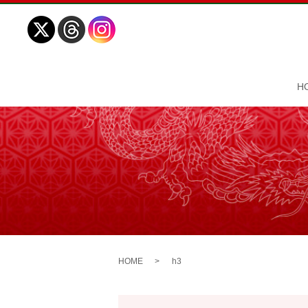
H
HOME
h3