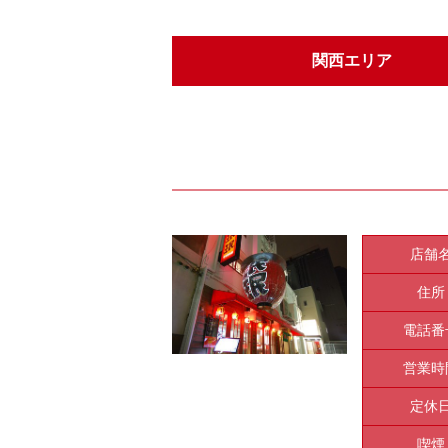
関西エリア
店舗
住所
電話番
営業時
定休
喫煙