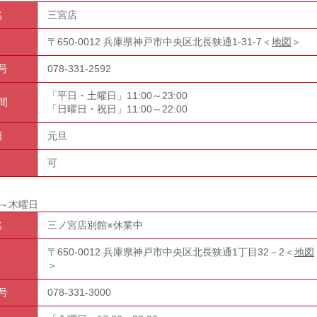
名
三宮店
〒650-0012 兵庫県神戸市中央区北長狭通1-31-7＜
地図
＞
号
078-331-2592
「平日・土曜日」11:00～23:00
間
「日曜日・祝日」11:00～22:00
日
元旦
可
～木曜日
名
三ノ宮店別館※休業中
〒650-0012 兵庫県神戸市中央区北長狭通1丁目32－2＜
地図
＞
号
078-331-3000