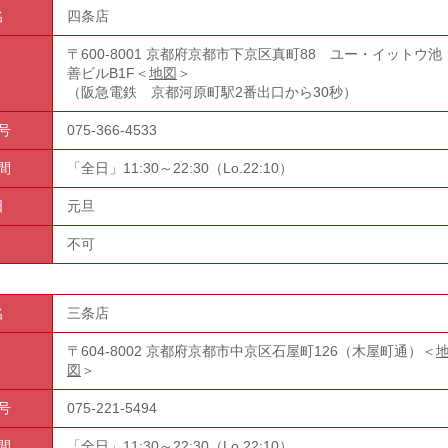
名
四条店
〒600-8001 京都府京都市下京区真町88 ユー・イットウ池
善ビルB1F＜
地図
＞
（阪急電鉄 京都河原町駅2番出口から30秒）
号
075-366-4533
間
「全日」11:30～22:30（Lo.22:10）
日
元旦
不可
名
三条店
〒604-8002 京都府京都市中京区石屋町126（木屋町通）＜
図
＞
号
075-221-5494
間
「全日」11:30～22:30（Lo.22:10）