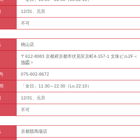
日
12/31、元旦
不可
名
桃山店
〒612-8083 京都府京都市伏見区京町4-157-1 文珠ビル2F＜
地図
＞
号
075-602-8672
間
「全日」11:30～22:30（Lo.22:10）
日
12/31、元旦
不可
名
京都競馬場店