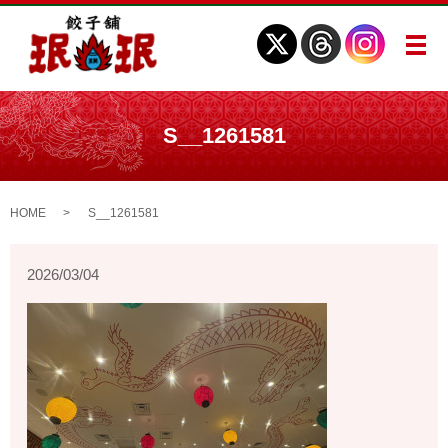
メ
S__1261581
HOME
S__1261581
2026/03/04