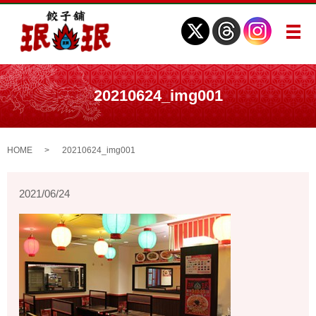
メ
20210624_img001
HOME
20210624_img001
2021/06/24