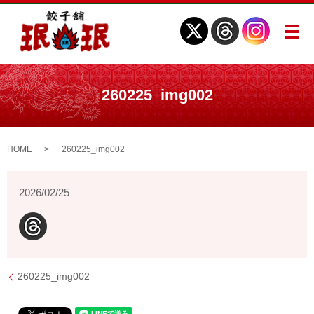
メ
260225_img002
HOME
260225_img002
2026/02/25
260225_img002