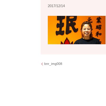
2017/12/14
bnr_img008