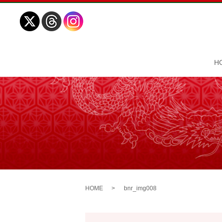
H
HOME
bnr_img008