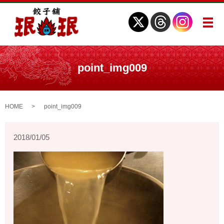
メ
point_img009
HOME
point_img009
2018/01/05