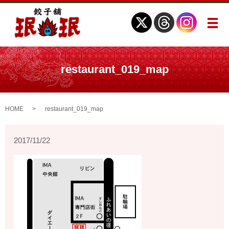
メ
restaurant_019_map
HOME
restaurant_019_map
2017/11/22